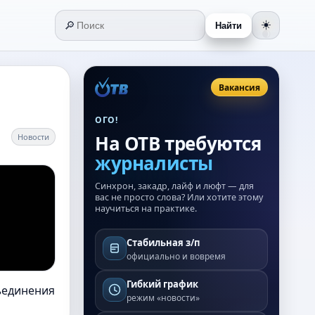
🔎
☀️
Найти
🌒
Вакансия
ОГО!
На ОТВ требуются
Новости
журналисты
Синхрон, закадр, лайф и люфт — для
вас не просто слова? Или хотите этому
научиться на практике.
Стабильная з/п
официально и вовремя
Гибкий график
ъединения
режим «новости»