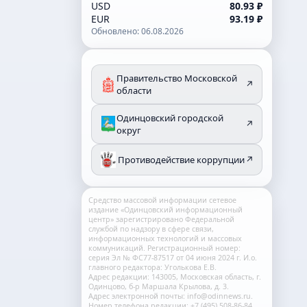
USD
80.93 ₽
EUR
93.19 ₽
Обновлено: 06.08.2026
Правительство Московской
↗
области
Одинцовский городской
↗
округ
Противодействие коррупции
↗
Средство массовой информации сетевое
издание «Одинцовский информационный
центр» зарегистрировано Федеральной
службой по надзору в сфере связи,
информационных технологий и массовых
коммуникаций. Регистрационный номер:
серия Эл № ФС77-87517 от 04 июня 2024 г. И.о.
главного редактора: Уголькова Е.В.
Адрес редакции: 143005, Московская область, г.
Одинцово, б-р Маршала Крылова, д. 3.
Адрес электронной почты: info@odinnews.ru.
Номер телефона редакции: +7 (495) 508-86-84