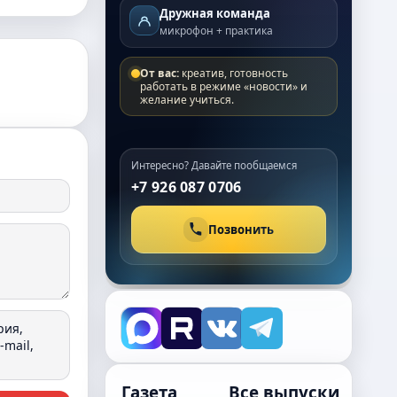
Дружная команда
микрофон + практика
От вас:
креатив, готовность
работать в режиме «новости» и
желание учиться.
Интересно? Давайте пообщаемся
+7 926 087 0706
Позвонить
рия,
mail,
Газета
Все выпуски