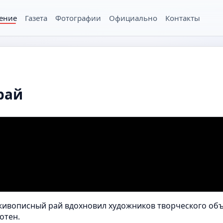
ение
Газета
Фотографии
Официально
Контакты
рай
 живописный рай вдохновил художников творческого об
отен.