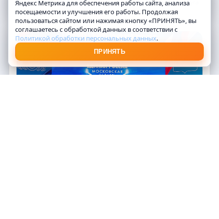
👁️ 41 • 07.08.2026
Новости округа
Яндекс Метрика для обеспечения работы сайта, анализа
посещаемости и улучшения его работы. Продолжая
пользоваться сайтом или нажимая кнопку «ПРИНЯТЬ», вы
соглашаетесь с обработкой данных в соответствии с
Политикой обработки персональных данных
.
ПРИНЯТЬ
Спорт, культура, туризм
👁️ 128 • 07.08.2026
Власть