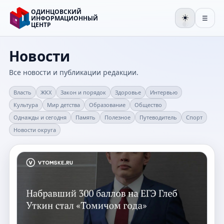
ОДИНЦОВСКИЙ
☀️
ИНФОРМАЦИОННЫЙ
☰
ЦЕНТР
🌒
Новости
Все новости и публикации редакции.
Власть
ЖКХ
Закон и порядок
Здоровье
Интервью
Культура
Мир детства
Образование
Общество
Однажды и сегодня
Память
Полезное
Путеводитель
Спорт
Новости округа