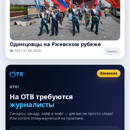
Одинцовцы на Ржевском рубеже
👁️ 293 • 01.06.2026
Память
Вакансия
ОГО!
На ОТВ требуются
журналисты
Синхрон, закадр, лайф и люфт — для вас не просто слова?
Или хотите этому научиться на практике.