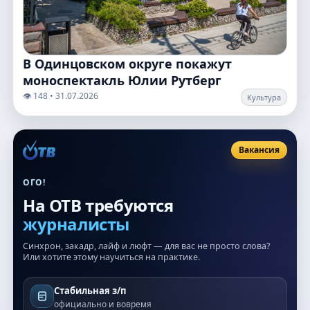
В Одинцовском округе покажут
моноспектакль Юлии Рутберг
👁️ 148 • 31.07.2026
Культура
Вакансия
ОГО!
На ОТВ требуются
журналисты
Синхрон, закадр, лайф и люфт — для вас не просто слова?
Или хотите этому научиться на практике.
Стабильная з/п
официально и вовремя