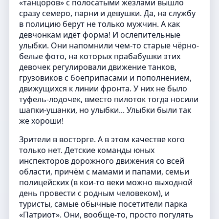
«танцоров» с полосатыми жезлами вышло
сразу семеро, парни и девушки. Да, на службу
в полицию берут не только мужчин. А как
девчонкам идёт форма! И ослепительные
улыбки. Они напомнили чем-то старые чёрно-
белые фото, на которых прабабушки этих
девочек регулировали движение танков,
грузовиков с боеприпасами и пополнением,
движущихся к линии фронта. У них не было
туфель-лодочек, вместо пилоток тогда носили
шапки-ушанки, но улыбки... Улыбки были так
же хороши!
Зрители в восторге. А в этом качестве кого
только нет. Детские команды юных
инспекторов дорожного движения со всей
области, причём с мамами и папами, семьи
полицейских (в кои-то веки можно выходной
день провести с родным человеком), и
туристы, самые обычные посетители парка
«Патриот». Они, вообще-то, просто погулять