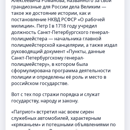
Алексеевича Романова, названного за свои
грандиозные для России дела Великим —
такое же достояние истории, как и
постановление НКВД РСФСР «О рабочей
милиции». Петр I в 1718 году учредил
должность Санкт-Петербургского генерал-
полицмейстера — начальника главной
полицмейстерской канцелярии, а также издал
руководящий документ «Пункты, данные
Санкт-Петербургскому генерал-
полицмейстеру», в котором была
сформулирована программа деятельности
полиции и определены её роль и место в
российском государстве.
Вот с тех пор стражи порядка и служат
государству, народу и закону.
«Патриот» встретил нас воем сирен
служебных автомобилей, характерным
«кряканьем» и потешными объявлениями по