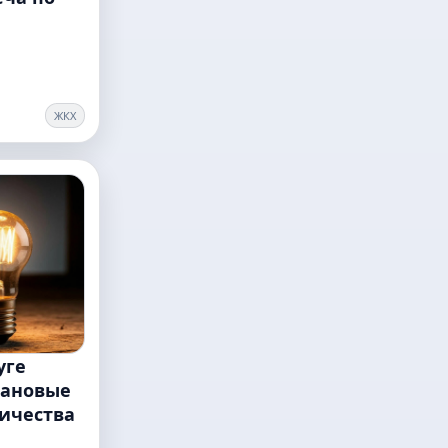
ЖКХ
уге
лановые
ичества