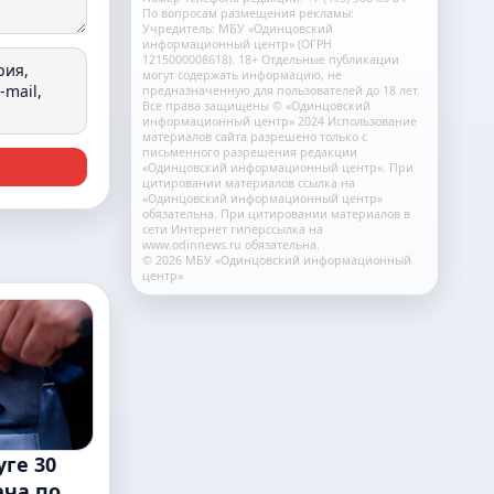
По вопросам размещения рекламы:
Учредитель: МБУ «Одинцовский
информационный центр» (ОГРН
1215000008618). 18+ Отдельные публикации
рия,
могут содержать информацию, не
mail,
предназначенную для пользователей до 18 лет.
Все права защищены © «Одинцовский
информационный центр» 2024 Использование
материалов сайта разрешено только с
письменного разрешения редакции
«Одинцовский информационный центр». При
цитировании материалов ссылка на
«Одинцовский информационный центр»
обязательна. При цитировании материалов в
сети Интернет гиперссылка на
www.odinnews.ru обязательна.
© 2026 МБУ «Одинцовский информационный
центр»
ге 30
еча по