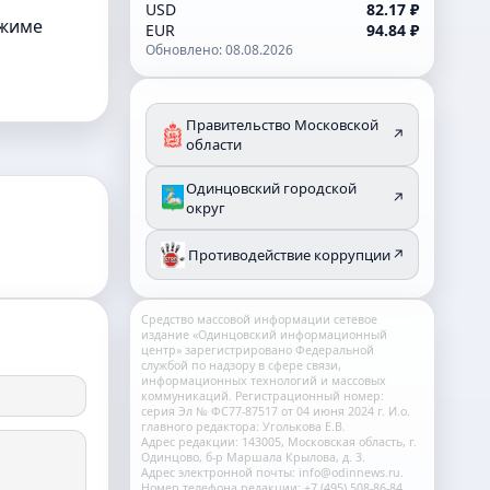
USD
82.17 ₽
ежиме
EUR
94.84 ₽
Обновлено: 08.08.2026
Правительство Московской
↗
области
Одинцовский городской
↗
округ
Противодействие коррупции
↗
Средство массовой информации сетевое
издание «Одинцовский информационный
центр» зарегистрировано Федеральной
службой по надзору в сфере связи,
информационных технологий и массовых
коммуникаций. Регистрационный номер:
серия Эл № ФС77-87517 от 04 июня 2024 г. И.о.
главного редактора: Уголькова Е.В.
Адрес редакции: 143005, Московская область, г.
Одинцово, б-р Маршала Крылова, д. 3.
Адрес электронной почты: info@odinnews.ru.
Номер телефона редакции: +7 (495) 508-86-84