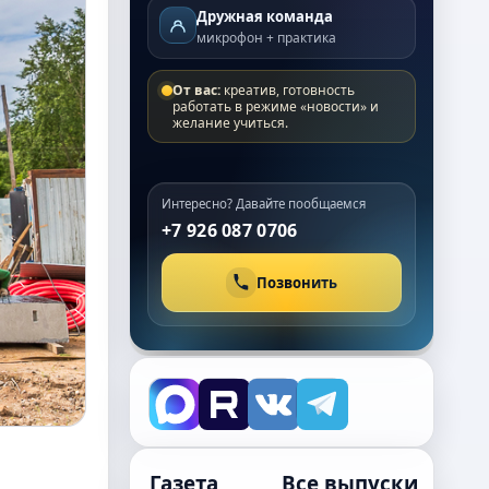
Дружная команда
микрофон + практика
От вас:
креатив, готовность
работать в режиме «новости» и
желание учиться.
Интересно? Давайте пообщаемся
+7 926 087 0706
Позвонить
Газета
Все выпуски