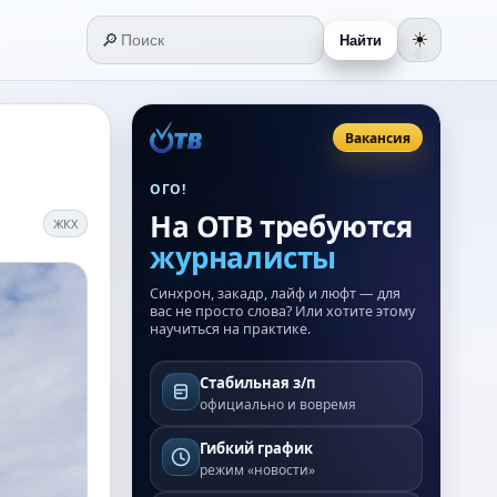
🔎
☀️
Найти
🌒
Вакансия
ОГО!
На ОТВ требуются
ЖКХ
журналисты
Синхрон, закадр, лайф и люфт — для
вас не просто слова? Или хотите этому
научиться на практике.
Стабильная з/п
официально и вовремя
Гибкий график
режим «новости»