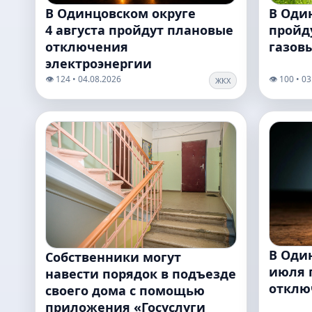
В Одинцовском округе
В Оди
4 августа пройдут плановые
пройду
отключения
газов
электроэнергии
👁️ 124 • 04.08.2026
👁️ 100 • 0
ЖКХ
В Оди
Собственники могут
июля 
навести порядок в подъезде
отклю
своего дома с помощью
приложения «Госуслуги