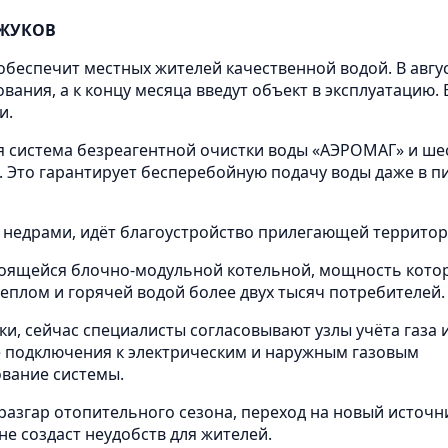
 ЖУКОВ
беспечит местных жителей качественной водой. В авгу
ания, а к концу месяца введут объект в эксплуатацию. 
и.
я система безреагентной очистки воды «АЭРОМАГ» и ше
 Это гарантирует бесперебойную подачу воды даже в п
 недрами, идёт благоустройство прилегающей территор
роящейся блочно-модульной котельной, мощность кото
теплом и горячей водой более двух тысяч потребителей.
ки, сейчас специалисты согласовывают узлы учёта газа и
е подключения к электрическим и наружным газовым
вание системы.
 разгар отопительного сезона, переход на новый источн
е создаст неудобств для жителей.