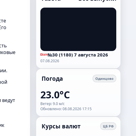
сте
Его
сть
иковые
№30 (1180) 7 августа 2026
07.08.2026
ии.
Погода
Одинцово
рой
23.0°C
 ведут
Ветер: 9.0 м/с
Обновлено: 08.08.2026 17:15
ик
Курсы валют
ЦБ РФ