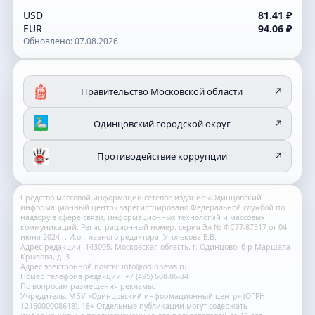
USD
81.41 ₽
EUR
94.06 ₽
Обновлено: 07.08.2026
Правительство Московской области
↗
Одинцовский городской округ
↗
Противодействие коррупции
↗
Средство массовой информации сетевое издание «Одинцовский
информационный центр» зарегистрировано Федеральной службой по
надзору в сфере связи, информационных технологий и массовых
коммуникаций. Регистрационный номер: серия Эл № ФС77-87517 от 04
июня 2024 г. И.о. главного редактора: Уголькова Е.В.
Адрес редакции: 143005, Московская область, г. Одинцово, б-р Маршала
Крылова, д. 3.
Адрес электронной почты: info@odinnews.ru.
Номер телефона редакции: +7 (495) 508-86-84
По вопросам размещения рекламы:
Учредитель: МБУ «Одинцовский информационный центр» (ОГРН
1215000008618). 18+ Отдельные публикации могут содержать