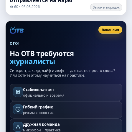
отправляется на нары
👁️ 60 • 05.08.2026
Закон и порядок
Вакансия
ОГО!
На ОТВ требуются
журналисты
Синхрон, закадр, лайф и люфт — для вас не просто слова?
Или хотите этому научиться на практике.
Стабильная з/п
официально и вовремя
Гибкий график
режим «новости»
Дружная команда
микрофон + практика