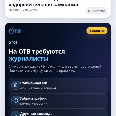
оздоровительная кампания
👁️ 299 • 02.06.2026
Мир детства
Вакансия
ОГО!
На ОТВ требуются
журналисты
Синхрон, закадр, лайф и люфт — для вас не просто слова?
Или хотите этому научиться на практике.
Стабильная з/п
официально и вовремя
Гибкий график
режим «новости»
Дружная команда