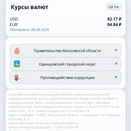
Курсы валют
ЦБ РФ
USD
82.17 ₽
EUR
94.84 ₽
Обновлено: 08.08.2026
Правительство Московской области
↗
Одинцовский городской округ
↗
Противодействие коррупции
↗
Средство массовой информации сетевое издание «Одинцовский
информационный центр» зарегистрировано Федеральной службой по
надзору в сфере связи, информационных технологий и массовых
коммуникаций. Регистрационный номер: серия Эл № ФС77-87517 от 04
июня 2024 г. И.о. главного редактора: Уголькова Е.В.
Адрес редакции: 143005, Московская область, г. Одинцово, б-р Маршала
Крылова, д. 3.
Адрес электронной почты: info@odinnews.ru.
Номер телефона редакции: +7 (495) 508-86-84