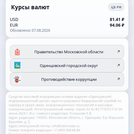
Курсы валют
ЦБ РФ
USD
81.41 ₽
EUR
94.06 ₽
Обновлено: 07.08.2026
Правительство Московской области
↗
Одинцовский городской округ
↗
Противодействие коррупции
↗
Средство массовой информации сетевое издание «Одинцовский
информационный центр» зарегистрировано Федеральной службой по
надзору в сфере связи, информационных технологий и массовых
коммуникаций. Регистрационный номер: серия Эл № ФС77-87517 от 04
июня 2024 г. И.о. главного редактора: Уголькова Е.В.
Адрес редакции: 143005, Московская область, г. Одинцово, б-р Маршала
Крылова, д. 3.
Адрес электронной почты: info@odinnews.ru.
Номер телефона редакции: +7 (495) 508-86-84