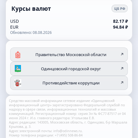
Курсы валют
ЦБ РФ
USD
82.17 ₽
EUR
94.84 ₽
Обновлено: 08.08.2026
Правительство Московской области
↗
Одинцовский городской округ
↗
Противодействие коррупции
↗
Средство массовой информации сетевое издание «Одинцовский
информационный центр» зарегистрировано Федеральной службой по
надзору в сфере связи, информационных технологий и массовых
коммуникаций. Регистрационный номер: серия Эл № ФС77-87517 от 04
июня 2024 г. И.о. главного редактора: Уголькова Е.В.
Адрес редакции: 143005, Московская область, г. Одинцово, б-р Маршала
Крылова, д. 3.
Адрес электронной почты: info@odinnews.ru.
Номер телефона редакции: +7 (495) 508-86-84