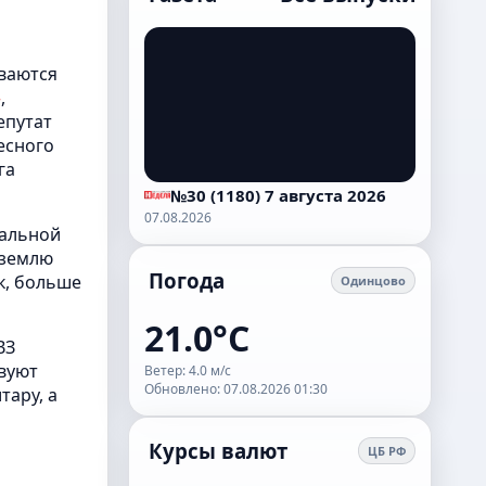
ываются
»
,
епутат
есного
га
№30 (1180) 7 августа 2026
07.08.2026
иальной
 землю
Погода
к, больше
Одинцово
21.0°C
ВЗ
твуют
Ветер: 4.0 м/с
Обновлено: 07.08.2026 01:30
тару, а
Курсы валют
ЦБ РФ