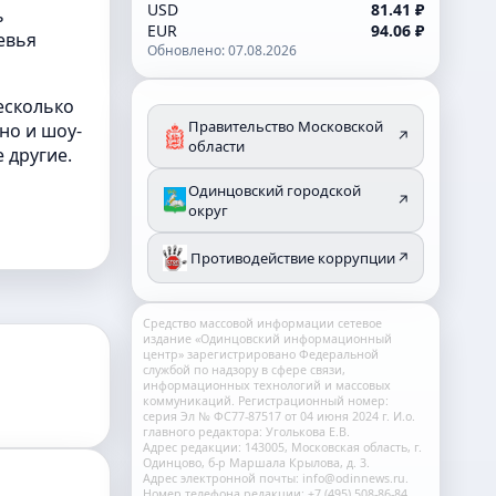
USD
81.41 ₽
ь
EUR
94.06 ₽
евья
Обновлено: 07.08.2026
есколько
Правительство Московской
но и шоу-
↗
области
 другие.
Одинцовский городской
↗
округ
Противодействие коррупции
↗
Средство массовой информации сетевое
издание «Одинцовский информационный
центр» зарегистрировано Федеральной
службой по надзору в сфере связи,
информационных технологий и массовых
коммуникаций. Регистрационный номер:
серия Эл № ФС77-87517 от 04 июня 2024 г. И.о.
главного редактора: Уголькова Е.В.
Адрес редакции: 143005, Московская область, г.
Одинцово, б-р Маршала Крылова, д. 3.
Адрес электронной почты: info@odinnews.ru.
Номер телефона редакции: +7 (495) 508-86-84