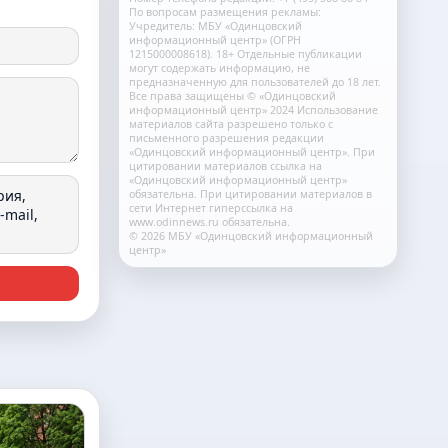
По вопросам размещения рекламы:
Учредитель: МБУ «Одинцовский
информационный центр» (ОГРН
1215000008618). 18+ Отдельные публикации
могут содержать информацию, не
предназначенную для пользователей до 18 лет.
Все права защищены © «Одинцовский
информационный центр» 2024 Использование
материалов сайта разрешено только с
письменного разрешения редакции
«Одинцовский информационный центр». При
цитировании материалов ссылка на
«Одинцовский информационный центр»
рия,
обязательна. При цитировании материалов в
сети Интернет гиперссылка на
mail,
www.odinnews.ru обязательна.
© 2026 МБУ «Одинцовский информационный
центр»