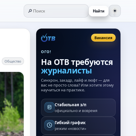
🔎
☀️
Найти
🌒
Вакансия
ОГО!
На ОТВ требуются
Общество
журналисты
Синхрон, закадр, лайф и люфт — для
вас не просто слова? Или хотите этому
научиться на практике.
Стабильная з/п
официально и вовремя
Гибкий график
режим «новости»