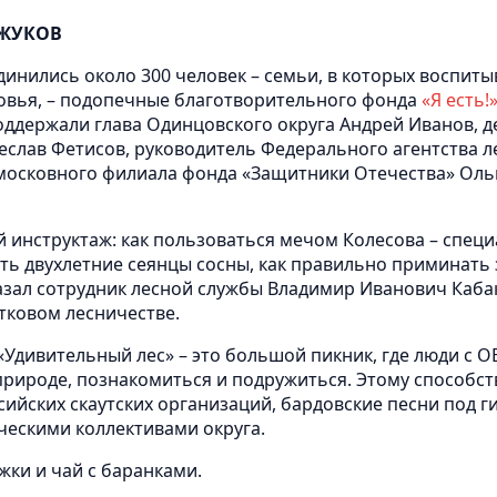
 ЖУКОВ
динились около 300 человек – семьи, в которых воспит
овья, – подопечные благотворительного фонда
«Я есть!
ддержали глава Одинцовского округа Андрей Иванов, д
еслав Фетисов, руководитель Федерального агентства л
дмосковного филиала фонда «Защитники Отечества» Оль
 инструктаж: как пользоваться мечом Колесова – спец
жать двухлетние сеянцы сосны, как правильно приминать
сказал сотрудник лесной службы Владимир Иванович Каба
тковом лесничестве.
Удивительный лес» – это большой пикник, где люди с О
природе, познакомиться и подружиться. Этому способс
сийских скаутских организаций, бардовские песни под ги
ческими коллективами округа.
жки и чай с баранками.