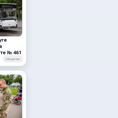
уге
а
те № 461
Общество