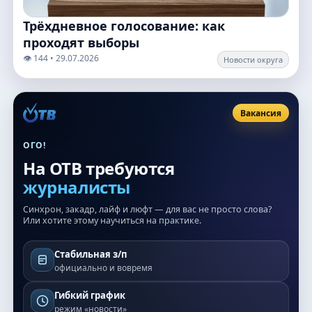
Трёхдневное голосование: как
проходят выборы
👁️ 144 • 29.07.2026
Новости округа
Вакансия
ОГО!
На ОТВ требуются
журналисты
Синхрон, закадр, лайф и люфт — для вас не просто слова?
Или хотите этому научиться на практике.
Стабильная з/п
официально и вовремя
Гибкий график
режим «новости»