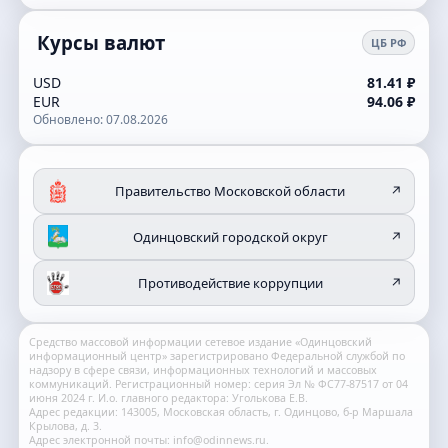
Курсы валют
ЦБ РФ
USD
81.41 ₽
EUR
94.06 ₽
Обновлено: 07.08.2026
Правительство Московской области
↗
Одинцовский городской округ
↗
Противодействие коррупции
↗
Средство массовой информации сетевое издание «Одинцовский
информационный центр» зарегистрировано Федеральной службой по
надзору в сфере связи, информационных технологий и массовых
коммуникаций. Регистрационный номер: серия Эл № ФС77-87517 от 04
июня 2024 г. И.о. главного редактора: Уголькова Е.В.
Адрес редакции: 143005, Московская область, г. Одинцово, б-р Маршала
Крылова, д. 3.
Адрес электронной почты: info@odinnews.ru.