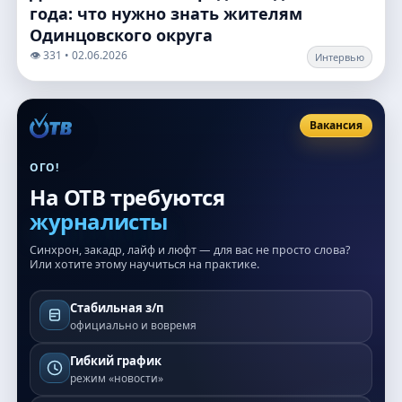
года: что нужно знать жителям
Одинцовского округа
👁️ 331 • 02.06.2026
Интервью
Вакансия
ОГО!
На ОТВ требуются
журналисты
Синхрон, закадр, лайф и люфт — для вас не просто слова?
Или хотите этому научиться на практике.
Стабильная з/п
официально и вовремя
Гибкий график
режим «новости»