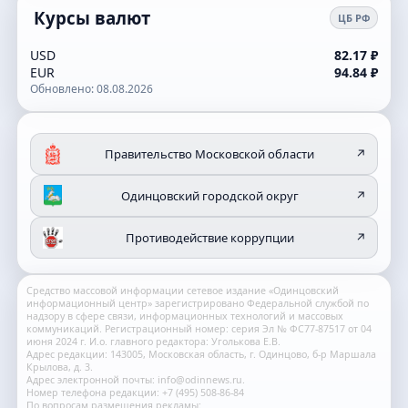
Курсы валют
ЦБ РФ
USD
82.17 ₽
EUR
94.84 ₽
Обновлено: 08.08.2026
Правительство Московской области
↗
Одинцовский городской округ
↗
Противодействие коррупции
↗
Средство массовой информации сетевое издание «Одинцовский
информационный центр» зарегистрировано Федеральной службой по
надзору в сфере связи, информационных технологий и массовых
коммуникаций. Регистрационный номер: серия Эл № ФС77-87517 от 04
июня 2024 г. И.о. главного редактора: Уголькова Е.В.
Адрес редакции: 143005, Московская область, г. Одинцово, б-р Маршала
Крылова, д. 3.
Адрес электронной почты: info@odinnews.ru.
Номер телефона редакции: +7 (495) 508-86-84
По вопросам размещения рекламы: