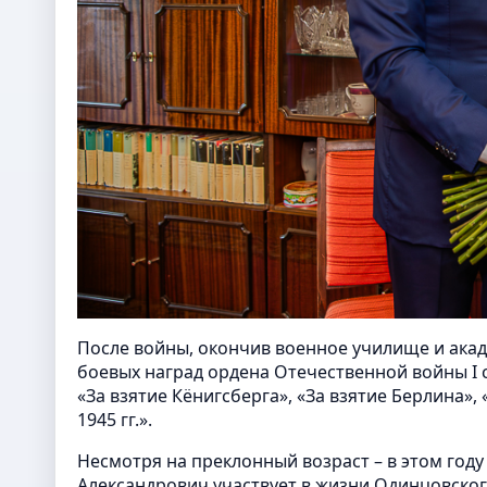
После войны, окончив военное училище и акад
боевых наград ордена Отечественной войны I с
«За взятие Кёнигсберга», «За взятие Берлина»
1945 гг.».
Несмотря на преклонный возраст – в этом году
Александрович участвует в жизни Одинцовског